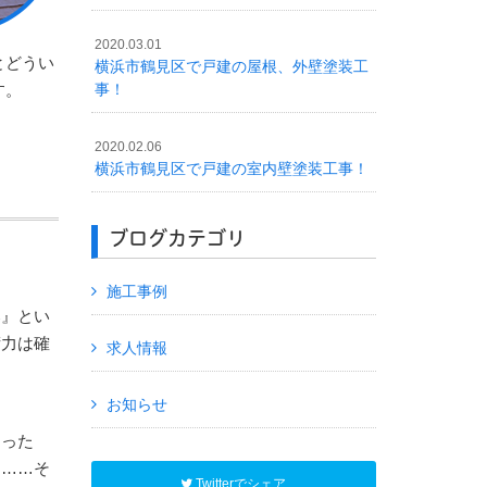
2020.03.01
とどうい
横浜市鶴見区で戸建の屋根、外壁塗装工
す。
事！
2020.02.06
横浜市鶴見区で戸建の室内壁塗装工事！
ブログカテゴリ
施工事例
部』とい
術力は確
求人情報
お知らせ
あった
り……そ
Twitterでシェア